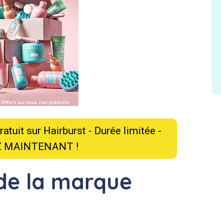
tuit sur Hairburst - Durée limitée -
 MAINTENANT !
de la marque