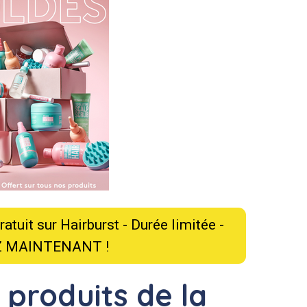
tuit sur Hairburst - Durée limitée -
 MAINTENANT !
 produits de la