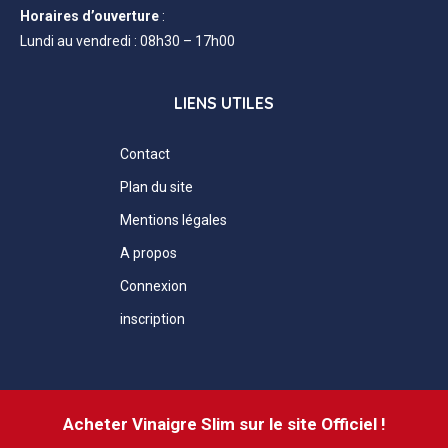
Horaires d’ouverture
:
Lundi au vendredi : 08h30 – 17h00
LIENS UTILES
Contact
Plan du site
Mentions légales
A propos
Connexion
inscription
Acheter Vinaigre Slim sur le site Officiel !
@2024 – @
LEPRESSBOOK
–
Mentions légales
–
Contact