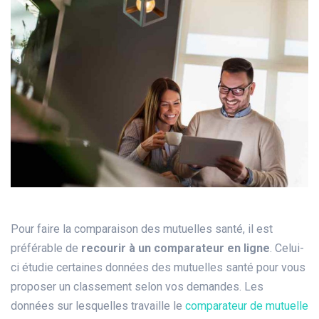
Pour faire la comparaison des mutuelles santé, il est
préférable de
recourir à un comparateur en ligne
. Celui-
ci étudie certaines données des mutuelles santé pour vous
proposer un classement selon vos demandes. Les
données sur lesquelles travaille le
comparateur de mutuelle