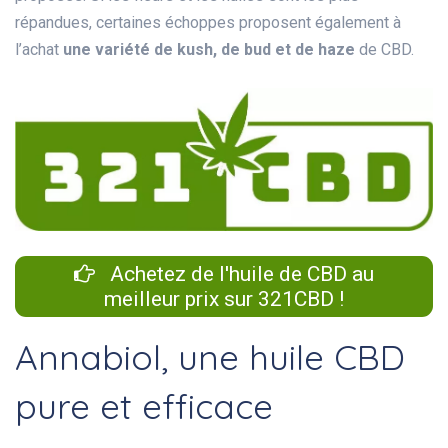
répandues, certaines échoppes proposent également à
l’achat
une variété de kush, de bud et de haze
de CBD.
Achetez de l'huile de CBD au
meilleur prix sur 321CBD !
Annabiol, une huile CBD
pure et efficace