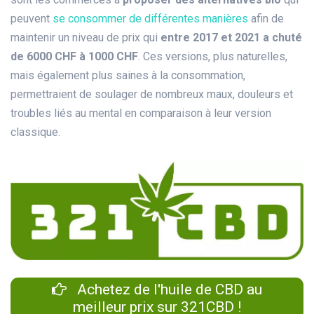
peuvent
se consommer de différentes manières
afin de
maintenir un niveau de prix qui
entre 2017 et 2021 a chuté
de 6000 CHF à 1000 CHF
. Ces versions, plus naturelles,
mais également plus saines à la consommation,
permettraient de soulager de nombreux maux, douleurs et
troubles liés au mental en comparaison à leur version
classique.
Achetez de l'huile de CBD au
meilleur prix sur 321CBD !