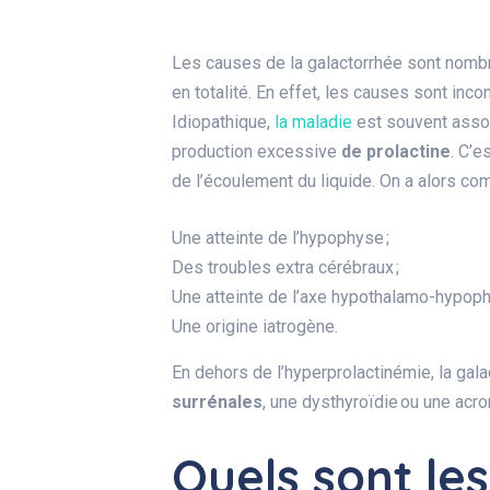
Les causes de la galactorrhée sont nomb
en totalité. En effet, les causes sont in
Idiopathique,
la maladie
est souvent asso
production excessive
de prolactine
. C’e
de l’écoulement du liquide. On a alors c
Une atteinte de l’hypophyse ;
Des troubles extra cérébraux ;
Une atteinte de l’axe hypothalamo-hypophy
Une origine iatrogène.
En dehors de l’hyperprolactinémie, la gal
surrénales
, une dysthyroïdie ou une acr
Quels sont le