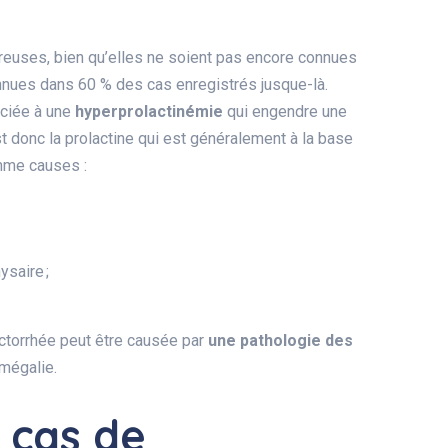
reuses, bien qu’elles ne soient pas encore connues
connues dans 60 % des cas enregistrés jusque-là.
ciée à une
hyperprolactinémie
qui engendre une
st donc la prolactine qui est généralement à la base
omme causes :
saire ;
actorrhée peut être causée par
une pathologie des
omégalie.
s cas de