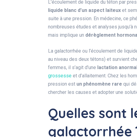
L’écoulement de liquide du téton par press
liquide blanc d’un aspect laiteux
et semb
suite à une pression. En médecine, ce ph
nombreuses études et analyses jusqu’à n
mais implique un
dérèglement hormona
La galactorrhée ou l’écoulement de liquide
au niveau des deux tétons) et survient
femmes, il s’agit d’une
lactation anorma
grossesse
et d’allaitement. Chez les hom
pression est
un phénomène rare
qui dé
chercher les causes et adopter une solutio
Quelles sont l
galactorrhée 